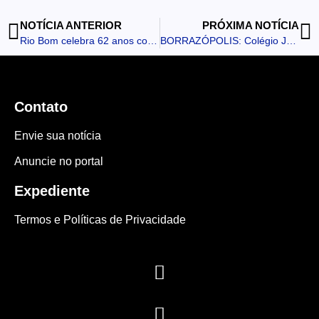
NOTÍCIA ANTERIOR
PRÓXIMA NOTÍCIA
Rio Bom celebra 62 anos com festa e shows nacionais
BORRAZÓPOLIS: Colégio José de Anchieta lança projeto de comunicação e fará transmissão dos Jogos Escolares
Contato
Envie sua notícia
Anuncie no portal
Expediente
Termos e Políticas de Privacidade