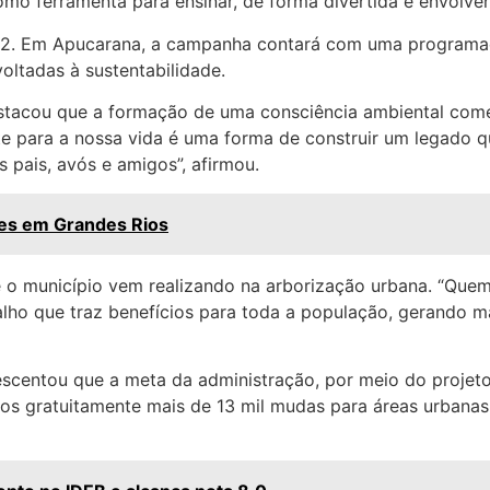
como ferramenta para ensinar, de forma divertida e envolve
2022. Em Apucarana, a campanha contará com uma programaç
voltadas à sustentabilidade.
estacou que a formação de uma consciência ambiental começa
e para a nossa vida é uma forma de construir um legado q
pais, avós e amigos”, afirmou.
es em Grandes Rios
o município vem realizando na arborização urbana. “Quem 
balho que traz benefícios para toda a população, gerando m
rescentou que a meta da administração, por meio do projet
ímos gratuitamente mais de 13 mil mudas para áreas urbanas