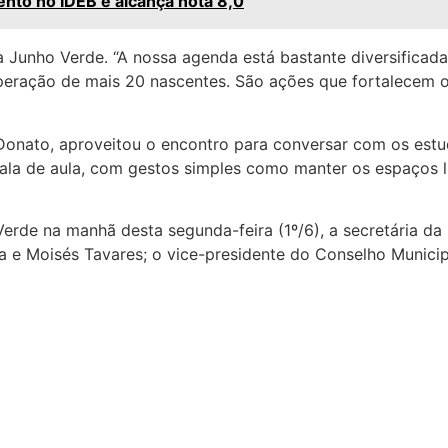
nto no IDEB e alcança nota 8,0
nho Verde. “A nossa agenda está bastante diversificada. 
cuperação de mais 20 nascentes. São ações que fortalecem
Donato, aproveitou o encontro para conversar com os estu
ala de aula, com gestos simples como manter os espaços l
rde na manhã desta segunda-feira (1º/6), a secretária da
 e Moisés Tavares; o vice-presidente do Conselho Municip