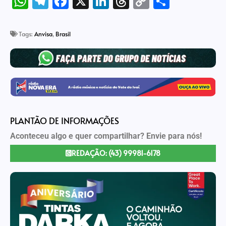
WhatsApp
Telegram
Facebook
X
LinkedIn
Threads
Copy
Share
Link
Tags:
Anvisa
,
Brasil
PLANTÃO DE INFORMAÇÕES
Aconteceu algo e quer compartilhar? Envie para nós!
REDAÇÃO: (43) 99981-6178