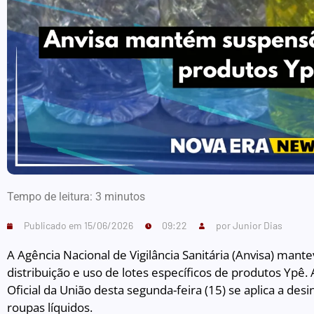
Tempo de leitura:
3
minutos
Publicado em
15/06/2026
09:22
por
Junior Dias
A Agência Nacional de Vigilância Sanitária (Anvisa) mant
distribuição e uso de lotes específicos de produtos Ypê.
Oficial da União desta segunda-feira (15) se aplica a desi
roupas líquidos.