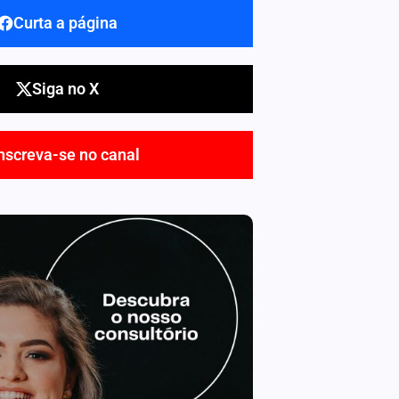
Curta a página
Siga no X
nscreva-se no canal