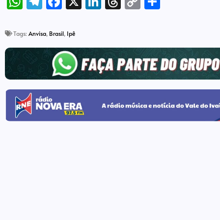
WhatsApp
Telegram
Facebook
X
LinkedIn
Threads
Copy
Share
Link
Tags:
Anvisa
,
Brasil
,
Ipê