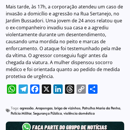
Mais tarde, às 17h, a corporação atendeu um caso de
invasão a domicílio e agressão na Rua Sertanejo, no
Jardim Bussadori. Uma jovem de 24 anos relatou que
o ex-companheiro invadiu sua casa e a agrediu
violentamente durante um desentendimento,
causando uma mordida no peito e marcas de
enforcamento. O ataque foi testemunhado pela mãe
da vítima. O agressor conseguiu fugir antes da
chegada da viatura. A mulher dispensou socorro
médico e foi orientada quanto ao pedido de medida
protetiva de urgência.
WhatsApp
Telegram
Facebook
X
LinkedIn
Threads
Copy
Share
Link
Tags:
agressão
,
Arapongas
,
briga de vizinhos
,
Patrulha Maria da Penha
,
Polícia Militar
,
Segurança Pública
,
violência doméstica