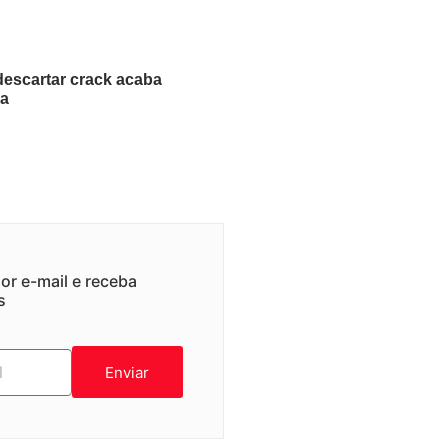
descartar crack acaba
na
or e-mail e receba
s
Enviar