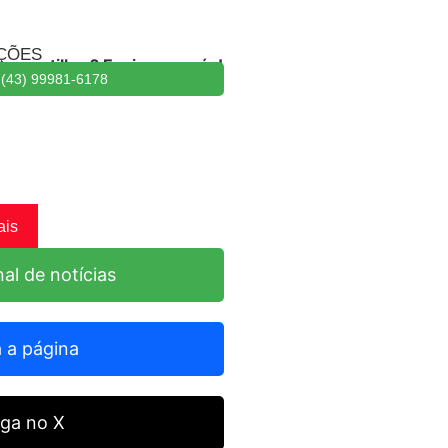
ÇÕES
ompartilhar? Envie para nós!
(43) 99981-6178
ais
al de notícias
 a página
iga no X