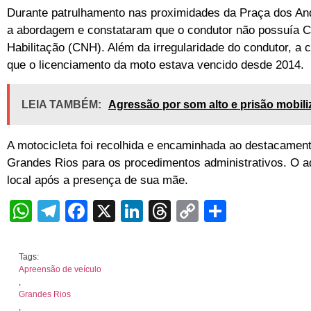
Durante patrulhamento nas proximidades da Praça dos Andr
a abordagem e constataram que o condutor não possuía Ca
Habilitação (CNH). Além da irregularidade do condutor, a 
que o licenciamento da moto estava vencido desde 2014.
LEIA TAMBÉM:
Agressão por som alto e prisão mobili
A motocicleta foi recolhida e encaminhada ao destacamento
Grandes Rios para os procedimentos administrativos. O ad
local após a presença de sua mãe.
WhatsApp
Telegram
Facebook
X
LinkedIn
Threads
Copy
Share
Link
Tags:
Apreensão de veículo
,
Grandes Rios
,