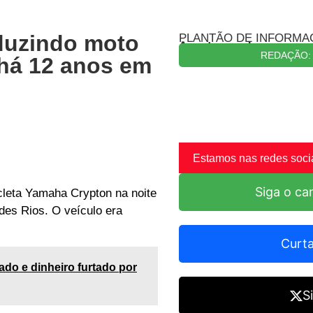
duzindo moto
PLANTÃO DE INFORMA
Aconteceu algo e quer c
REDAÇÃO: 
há 12 anos em
Estamos nas redes soci
Siga o can
cleta Yamaha Crypton na noite
ndes Rios. O veículo era
Curta
ado e dinheiro furtado por
S