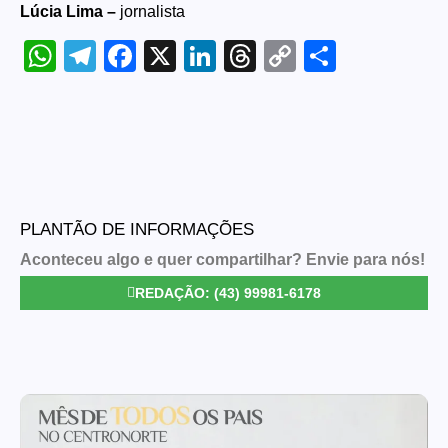
Lúcia Lima –
jornalista
WhatsApp
Telegram
Facebook
X
LinkedIn
Threads
Copy
Share
Link
PLANTÃO DE INFORMAÇÕES
Aconteceu algo e quer compartilhar? Envie para nós!
REDAÇÃO: (43) 99981-6178