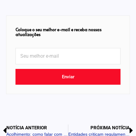
Coloque o seu melhor e-mail e receba nossas
atualizações
Enviar
NOTÍCIA ANTERIOR
PRÓXIMA NOTÍCIA
Acolhimento: como falar com crianças e adolescentes durante e após desastres
Entidades criticam regulamentação da venda de cigarros eletrônicos