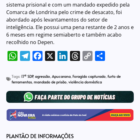
sistema prisional e com um mandado expedido pela
Comarca de Londrina pelo crime de desacato, foi
abordado após levantamentos do setor de
inteligência. Ele possui uma pena restante de 2 anos e
6 meses em regime semiaberto e também acabo
recolhido no Depen.
WhatsApp
Telegram
Facebook
X
LinkedIn
Threads
Copy
Share
Link
Tags:
17ª SDP
,
agressão
,
Apucarana
,
Foragido capturado
,
furto de
ferramentas
,
mandado de prisão
,
violência doméstica
PLANTÃO DE INFORMAÇÕES