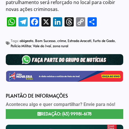
patrulhamento será reforçado no local para coibir
novas ações criminosas.
WhatsApp
Telegram
Facebook
X
LinkedIn
Threads
Copy
Share
Link
Tags:
abigeato
,
Bom Sucesso
,
crime
,
Estrada Aracati
,
Furto de Gado
,
Polícia Militar
,
Vale do Ivaí
,
zona rural
PLANTÃO DE INFORMAÇÕES
Aconteceu algo e quer compartilhar? Envie para nós!
REDAÇÃO: (43) 99981-6178