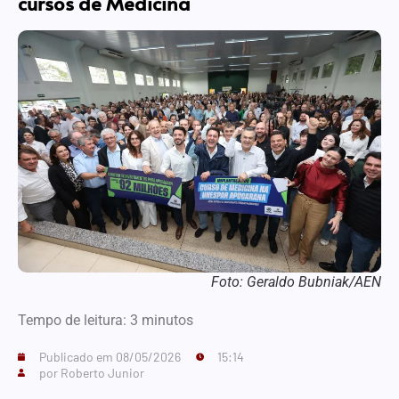
cursos de Medicina
Foto: Geraldo Bubniak/AEN
Tempo de leitura:
3
minutos
Publicado em
08/05/2026
15:14
por
Roberto Junior