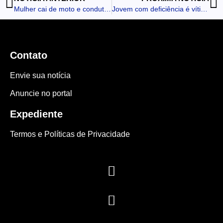
Mulher cai de moto e condutor foge; colisão mobiliza bombeiros em seguida em Ivaiporã
Jovem com deficiência é vítima de estupro durante visita ao avô em Jardim Alegre
Contato
Envie sua notícia
Anuncie no portal
Expediente
Termos e Políticas de Privacidade