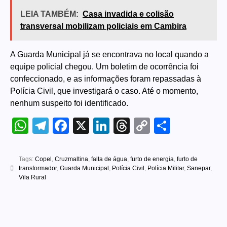
LEIA TAMBÉM:
Casa invadida e colisão
transversal mobilizam policiais em Cambira
A Guarda Municipal já se encontrava no local quando a
equipe policial chegou. Um boletim de ocorrência foi
confeccionado, e as informações foram repassadas à
Polícia Civil, que investigará o caso. Até o momento,
nenhum suspeito foi identificado.
WhatsApp
Telegram
Facebook
X
LinkedIn
Threads
Copy
Share
Link
Tags:
Copel
,
Cruzmaltina
,
falta de água
,
furto de energia
,
furto de
transformador
,
Guarda Municipal
,
Polícia Civil
,
Polícia Militar
,
Sanepar
,
Vila Rural