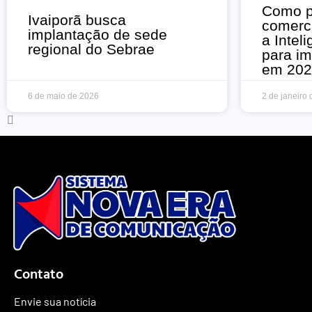
Como 
Ivaiporã busca
comerc
implantação de sede
a Inteli
regional do Sebrae
para im
em 202
6 de maio de 2026
2 de janeiro
Contato
Envie sua notícia