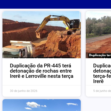
Duplicação da PR-445 terá
Duplica
detonação de rochas entre
detonaç
Irerê e Lerroville nesta terça
terça-fe
Irerê
30 de junho de 2026
5 de junho d