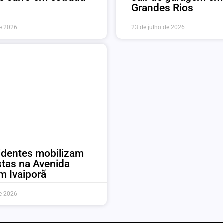
Grandes Rios
de 2026
23 de julho de 2026
identes mobilizam
stas na Avenida
em Ivaiporã
de 2026