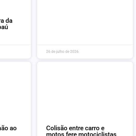
ra da
baú
26 de julho de 2026
hão ao
Colisão entre carro e
motos fere motociclistas