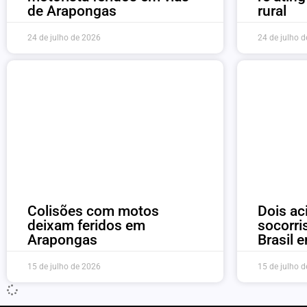
de Arapongas
rural
24 de julho de 2026
24 de julho 
Colisões com motos
Dois ac
deixam feridos em
socorri
Arapongas
Brasil 
15 de julho de 2026
15 de julho 