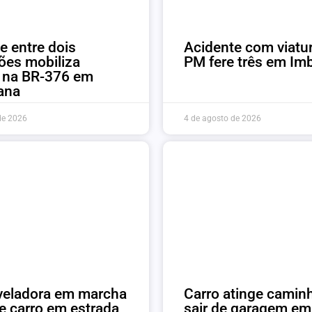
Acidente com viatu
e entre dois
PM fere três em Im
ões mobiliza
e na BR-376 em
ana
de 2026
4 de agosto de 2026
veladora em marcha
Carro atinge camin
ge carro em estrada
sair de garagem em