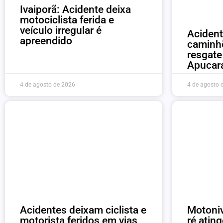
Ivaiporã: Acidente deixa
motociclista ferida e
veículo irregular é
Acident
apreendido
caminh
resgat
Apucar
4 de agosto de 2026
4 de agosto 
Acidentes deixam ciclista e
Motoni
motorista feridos em vias
ré atin