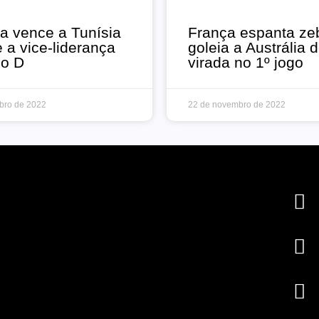
ia vence a Tunísia
França espanta ze
a vice-liderança
goleia a Austrália 
po D
virada no 1º jogo
bro de 2022
22 de novembro de 2022