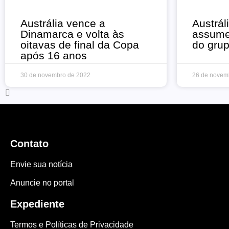
Austrália vence a
Austrál
Dinamarca e volta às
assume 
oitavas de final da Copa
do gru
após 16 anos
30 de novembro de 2022
26 de novem
Contato
Envie sua notícia
Anuncie no portal
Expediente
Termos e Políticas de Privacidade