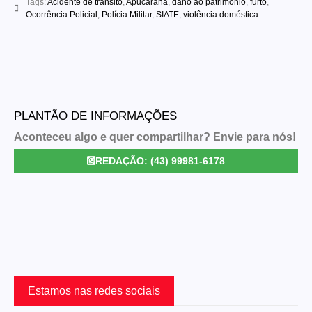
Tags:
Acidente de trânsito
,
Apucarana
,
dano ao patrimônio
,
furto
,
Ocorrência Policial
,
Polícia Militar
,
SIATE
,
violência doméstica
PLANTÃO DE INFORMAÇÕES
Aconteceu algo e quer compartilhar? Envie para nós!
REDAÇÃO: (43) 99981-6178
Estamos nas redes sociais