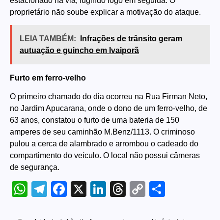
estacionado na via, fugindo logo em seguida. O
proprietário não soube explicar a motivação do ataque.
LEIA TAMBÉM:
Infrações de trânsito geram
autuação e guincho em Ivaiporã
Furto em ferro-velho
O primeiro chamado do dia ocorreu na Rua Firman Neto,
no Jardim Apucarana, onde o dono de um ferro-velho, de
63 anos, constatou o furto de uma bateria de 150
amperes de seu caminhão M.Benz/1113. O criminoso
pulou a cerca de alambrado e arrombou o cadeado do
compartimento do veículo. O local não possui câmeras
de segurança.
WhatsApp
Telegram
Facebook
X
LinkedIn
Threads
Copy
Share
Link