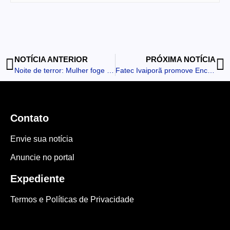
NOTÍCIA ANTERIOR
PRÓXIMA NOTÍCIA
Noite de terror: Mulher foge de namorado após ser estrangulada e perseguida em Cambira
Fatec Ivaiporã promove Encontro Pedagógico com integração e lançamento do Vestibular de Inverno
Contato
Envie sua notícia
Anuncie no portal
Expediente
Termos e Políticas de Privacidade