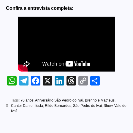
Confira a entrevista completa:
WhatsApp
Telegram
Facebook
X
LinkedIn
Threads
Copy
Share
Link
Tags:
70 anos
,
Aniversário São Pedro do Ivaí
,
Brenno e Matheus
,
Cantor Daniel
,
festa
,
Rildo Bernardes
,
São Pedro do Ivaí
,
Show
,
Vale do
Ivaí