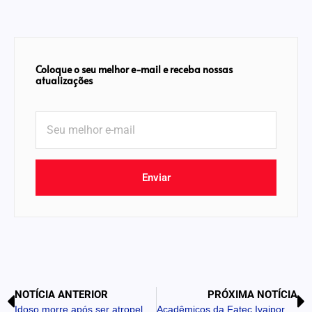
Coloque o seu melhor e-mail e receba nossas
atualizações
Enviar
NOTÍCIA ANTERIOR
PRÓXIMA NOTÍCIA
Idoso morre após ser atropelado na BR-376 em Jandaia do Sul
Acadêmicos da Fatec Ivaiporã apresentam projetos na II Mostra de Horticultura