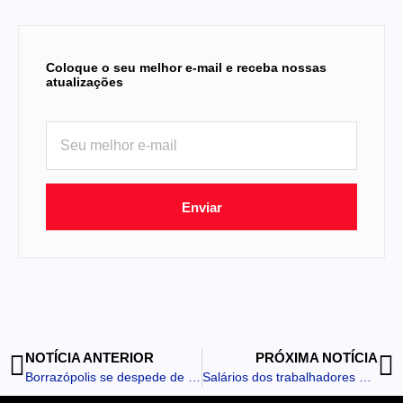
Coloque o seu melhor e-mail e receba nossas
atualizações
Enviar
NOTÍCIA ANTERIOR
PRÓXIMA NOTÍCIA
Borrazópolis se despede de Paulina Maria de Souza, pioneira do município
Salários dos trabalhadores do Paraná são superiores aos da média do Brasil em todos os segmentos