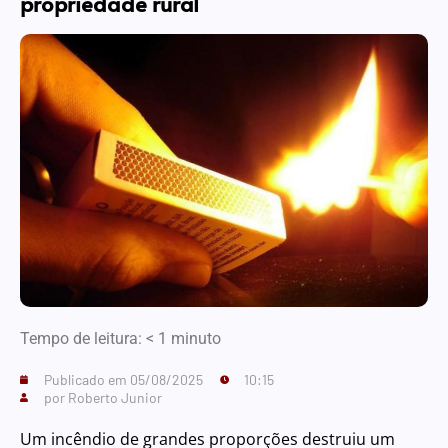
propriedade rural
Tempo de leitura:
< 1
minuto
Publicado em
05/08/2025
10:15
por
Roberto Junior
Um incêndio de grandes proporções destruiu um