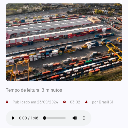
Tempo de leitura:
3
minutos
Publicado em
23/09/2024
03:02
por
Brasil 61