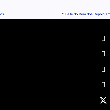
cos
7º Baile do Bem dos Repoio em