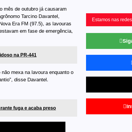
o mês de outubro já causaram
agrônomo Tarcino Davantel,
Estamos nas redes
Nova Era FM (97.5), as lavouras
e estavam em fase de emergência,
Sig
 idoso na PR-441
 não mexa na lavoura enquanto o
antio”, disse Davantel.
In
durante fuga e acaba preso