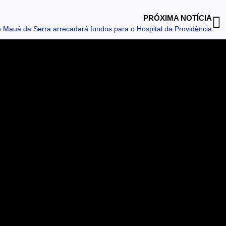
PRÓXIMA NOTÍCIA
 Mauá da Serra arrecadará fundos para o Hospital da Providência