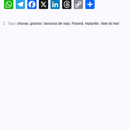
WhatsApp
Telegram
Facebook
X
LinkedIn
Threads
Copy
Share
Link
Tags:
chuvas
,
granizo
,
lavouras de soja
,
Paraná
,
replantio
,
Vale do Ivaí