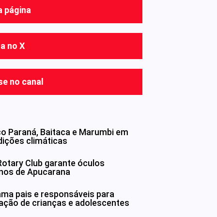
a página
ga no X
se no canal
co Paraná, Baitaca e Marumbi em
dições climáticas
otary Club garante óculos
unos de Apucarana
ma pais e responsáveis para
nação de crianças e adolescentes