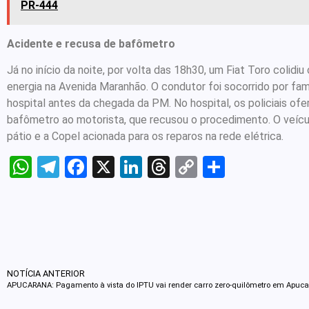
PR-444
Acidente e recusa de bafômetro
Já no início da noite, por volta das 18h30, um Fiat Toro colidi
energia na Avenida Maranhão. O condutor foi socorrido por fami
hospital antes da chegada da PM. No hospital, os policiais of
bafômetro ao motorista, que recusou o procedimento. O veícul
pátio e a Copel acionada para os reparos na rede elétrica.
WhatsApp
Telegram
Facebook
X
LinkedIn
Threads
Copy
Share
Link
NOTÍCIA ANTERIOR