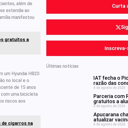
cientes, além de
Curta 
 se estendia ao
amília manifestou
Si
s gratuitos a
Inscreva-
Últimas notícias
ram um Hyundai HB20
IAT fecha o Pi
ão no local e o
razão das con
escente de 15 anos
8 de agosto de 2026
e com uma bicicleta
Parceria com R
os riscos aos
gratuitos a al
8 de agosto de 2026
Apucarana cha
atualizar vaci
 de cigarros na
8 de agosto de 2026