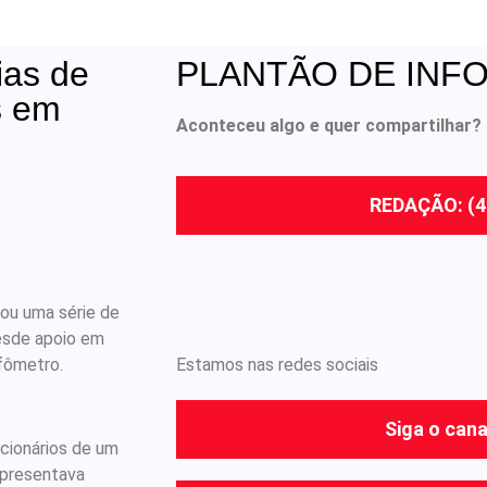
ias de
PLANTÃO DE INF
s em
Aconteceu algo e quer compartilhar? 
REDAÇÃO: (4
rou uma série de
desde apoio em
fômetro.
Estamos nas redes sociais
Siga o cana
ncionários de um
apresentava