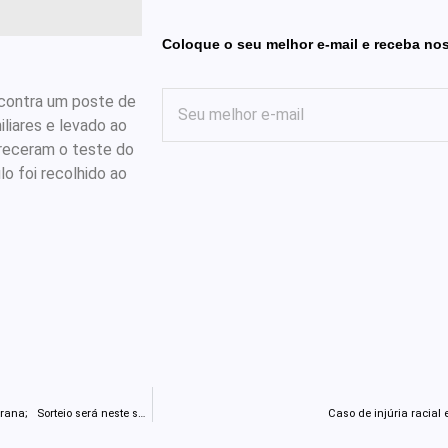
Coloque o seu melhor e-mail e receba no
u contra um poste de
liares e levado ao
ereceram o teste do
o foi recolhido ao
APUCARANA: Pagamento à vista do IPTU vai render carro zero-quilômetro em Apucarana; Sorteio será neste sábado
Caso de injúria racial 