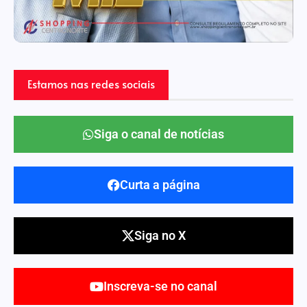
Estamos nas redes sociais
Siga o canal de notícias
Curta a página
Siga no X
Inscreva-se no canal