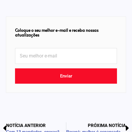
Coloque o seu melhor e-mail e receba nossas
atualizações
Enviar
NOTÍCIA ANTERIOR
PRÓXIMA NOTÍCIA
Com 13 mandados, operação da PCPR mira grupo envolvido em fraudes contra seguradoras
Paraná: mulher é espancada pelo marido após não conseguir fazer jantar e pede ajuda à polícia