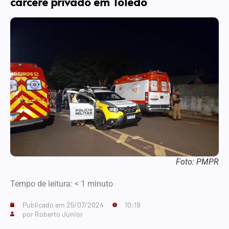
cárcere privado em Toledo
Foto: PMPR
Tempo de leitura:
< 1
minuto
Publicado em
25/07/2024
10:19
por
Roberto Junior