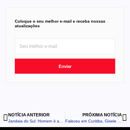
Coloque o seu melhor e-mail e receba nossas
atualizações
Enviar
NOTÍCIA ANTERIOR
PRÓXIMA NOTÍCIA
Jandaia do Sul: Homem é agredido com soco em fila de lanchonete
Faleceu em Curitiba, Gisele Barbosa da Costa, ex-moradora de Borrazópolis