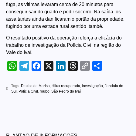
fuga, as vítimas levaram cerca de 20 minutos para
conseguir sair do quarto e pedir socorro. Na saída, os
assaltantes ainda danificaram o portão da propriedade,
fugindo por uma estrada rural sentido Itambé.
O resultado positivo da operação reforça a eficácia do
trabalho de investigação da Polícia Civil na região do
Vale do Ivaí.
WhatsApp
Telegram
Facebook
X
LinkedIn
Threads
Copy
Share
Link
Tags:
Distrito de Marisa
,
Hilux recuperada
,
investigação
,
Jandaia do
Sul
,
Polícia Civil
,
roubo
,
São Pedro do Ivaí
PLANTÃO DE INFORMAÇÕES