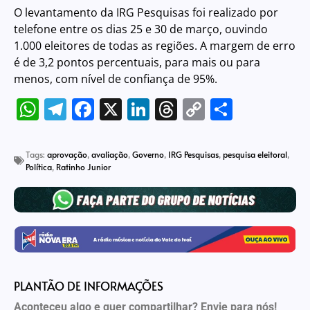
O levantamento da IRG Pesquisas foi realizado por
telefone entre os dias 25 e 30 de março, ouvindo
1.000 eleitores de todas as regiões. A margem de erro
é de 3,2 pontos percentuais, para mais ou para
menos, com nível de confiança de 95%.
WhatsApp
Telegram
Facebook
X
LinkedIn
Threads
Copy
Share
Link
Tags:
aprovação
,
avaliação
,
Governo
,
IRG Pesquisas
,
pesquisa eleitoral
,
Política
,
Ratinho Junior
PLANTÃO DE INFORMAÇÕES
Aconteceu algo e quer compartilhar? Envie para nós!