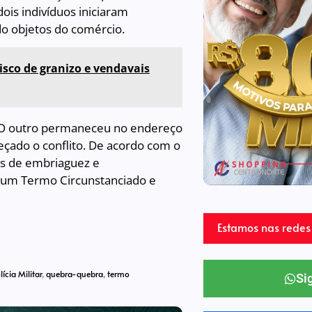
ois indivíduos iniciaram
do objetos do comércio.
isco de granizo e vendavais
s. O outro permaneceu no endereço
eçado o conflito. De acordo com o
is de embriaguez e
 um Termo Circunstanciado e
Estamos nas redes 
lícia Militar
,
quebra-quebra
,
termo
Si