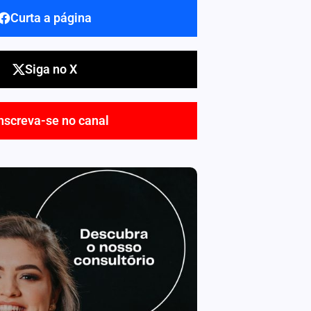
Curta a página
Siga no X
nscreva-se no canal