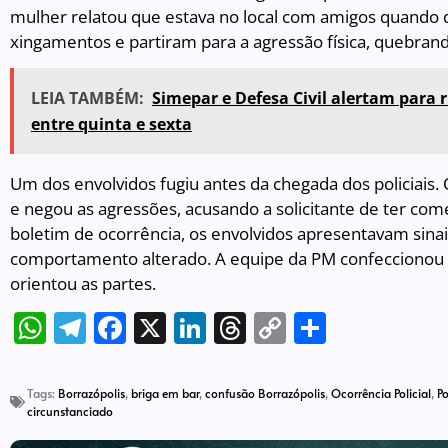
mulher relatou que estava no local com amigos quando d
xingamentos e partiram para a agressão física, quebran
LEIA TAMBÉM:
Simepar e Defesa Civil alertam para r
entre quinta e sexta
Um dos envolvidos fugiu antes da chegada dos policiai
e negou as agressões, acusando a solicitante de ter com
boletim de ocorrência, os envolvidos apresentavam sina
comportamento alterado. A equipe da PM confeccionou
orientou as partes.
WhatsApp
Telegram
Facebook
X
LinkedIn
Threads
Copy
Share
Link
Tags:
Borrazópolis
,
briga em bar
,
confusão Borrazópolis
,
Ocorrência Policial
,
Po
circunstanciado