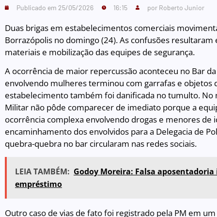
Publicado em
25/05/2026
16:15
por
Roberto Junior
Duas brigas em estabelecimentos comerciais movimenta
Borrazópolis no domingo (24). As confusões resultaram
materiais e mobilização das equipes de segurança.
A ocorrência de maior repercussão aconteceu no Bar da
envolvendo mulheres terminou com garrafas e objetos 
estabelecimento também foi danificada no tumulto. No 
Militar não pôde comparecer de imediato porque a equ
ocorrência complexa envolvendo drogas e menores de id
encaminhamento dos envolvidos para a Delegacia de Polí
quebra-quebra no bar circularam nas redes sociais.
LEIA TAMBÉM:
Godoy Moreira: Falsa aposentadoria
empréstimo
Outro caso de vias de fato foi registrado pela PM em um