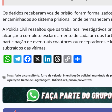
Os detidos receberam voz de prisão, foram formalizados
encaminhados ao sistema prisional, onde permanecem rec
A Polícia Civil ressaltou que os trabalhos investigativos
alcançar o completo esclarecimento de cada um dos furto
participação de eventuais coautores ou receptadores e l
subtraídos das vítimas.
WhatsApp
Telegram
Facebook
X
LinkedIn
Threads
Copy
Share
Link
Tags:
furto a consultório
,
furto de veículo
,
investigação policial
,
mandado de p
Operação Dente de Engrenagem
,
Polícia Civil
,
prisão preventiva