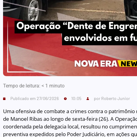
Tempo de leitura:
< 1
minuto
Publicado em
27/06/2026
10:05
por
Roberto Junior
Uma ofensiva de combate a crimes contra o patrimônio mo
de Manoel Ribas ao longo de sexta-feira (26). A Operaç
coordenada pela delegacia local, resultou no cumprime
preventiva expedidos pelo Poder Judiciário, em ações q