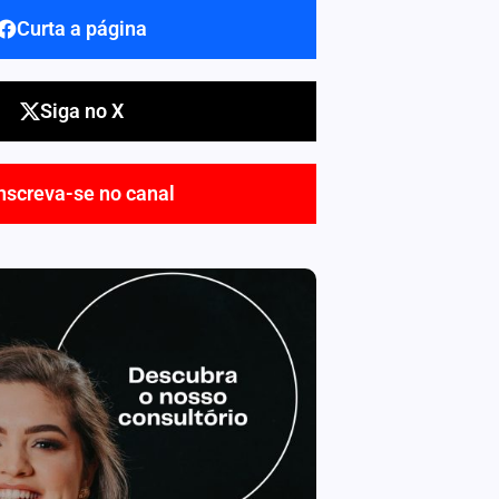
Curta a página
Siga no X
nscreva-se no canal