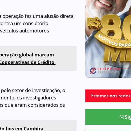
à operação faz uma alusão direta
 contra um consultório
e veículos automotores
operação global marcam
 Cooperativas de Crédito
pelo setor de investigação, o
Estamos nas redes 
omento, os investigadores
ens que eram considerados os
Si
do fios em Cambira