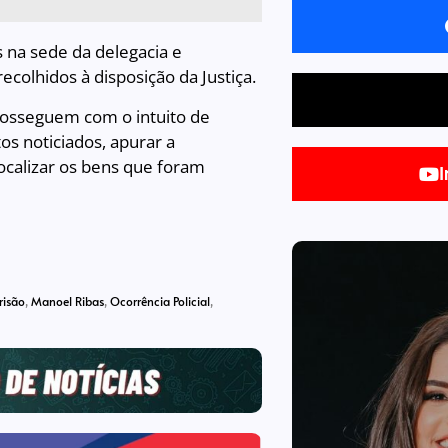
 na sede da delegacia e
olhidos à disposição da Justiça.
 prosseguem com o intuito de
s noticiados, apurar a
ocalizar os bens que foram
I
risão
,
Manoel Ribas
,
Ocorrência Policial
,