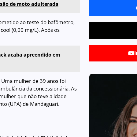
nsão de moto adulterada
ubmetido ao teste do bafômetro,
cool (0,00 mg/L). Após os
I
rack acaba apreendido em
. Uma mulher de 39 anos foi
ambulância da concessionária. As
mulher que não teve a idade
nto (UPA) de Mandaguari.