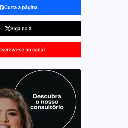
Curta a página
Siga no X
nscreva-se no canal