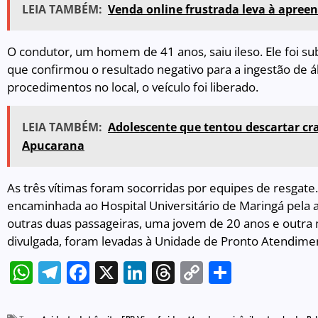
LEIA TAMBÉM:
Venda online frustrada leva à apree
O condutor, um homem de 41 anos, saiu ileso. Ele foi s
que confirmou o resultado negativo para a ingestão de ál
procedimentos no local, o veículo foi liberado.
LEIA TAMBÉM:
Adolescente que tentou descartar c
Apucarana
As três vítimas foram socorridas por equipes de resgate
encaminhada ao Hospital Universitário de Maringá pela 
outras duas passageiras, uma jovem de 20 anos e outra 
divulgada, foram levadas à Unidade de Pronto Atendime
WhatsApp
Telegram
Facebook
X
LinkedIn
Threads
Copy
Share
Link