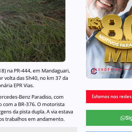
18) na PR-444, em Mandaguari,
or volta das 5h40, no km 37 da
nária EPR Vias.
Estamos nas redes 
 Mercedes-Benz Paradiso, com
o com a BR-376. O motorista
ens da pista dupla. A via estava
Si
aos trabalhos em andamento.