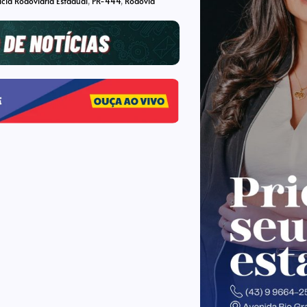
ícia Rodoviária Estadual
,
PR-444
,
Rodovia