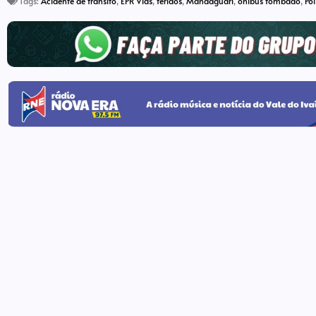
Tags:
Acidente de trânsito
,
EPR Vias
,
feridos
,
Mandaguari
,
ônibus tombado
,
Pol