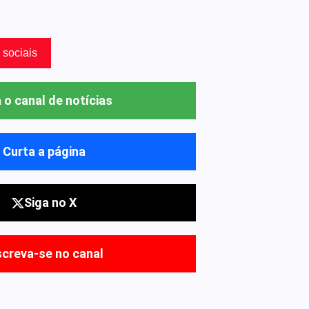
 sociais
 o canal de notícias
Curta a página
Siga no X
screva-se no canal