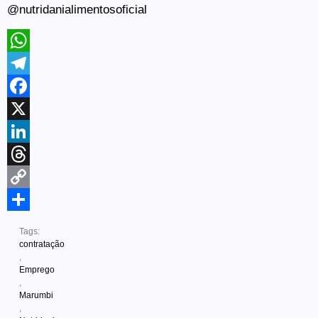
@nutridanialimentosoficial
WhatsApp
Telegram
Facebook
X
LinkedIn
Threads
Copy
Link
Share
Tags:
contratação
,
Emprego
,
Marumbi
,