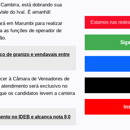
 Cambira, está dobrando sua
ale do Ivaí. É amanhã!
Estamos nas redes
ará em Marumbi para realizar
ra as funções de operador de
ão.
Siga
sco de granizo e vendavais entre
ecer à Câmara de Vereadores de
 atendimento será exclusivo no
ue os candidatos levem a carteira
In
nto no IDEB e alcança nota 8,0