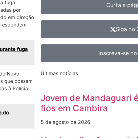
a fuga.
Curta a pág
adas por
ndo em direção
orrespondem
Siga no 
durante fuga
Inscreva-se no
Últimas notícias
r de Novo
ões que possam
as à Polícia
Jovem de Mandaguari é
fios em Cambira
a do
5 de agosto de 2026