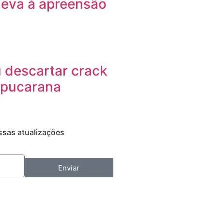
 leva à apreensão
 descartar crack
Apucarana
ssas atualizações
Enviar