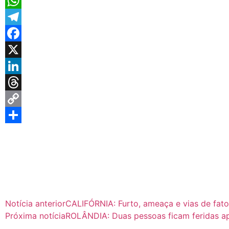
WhatsApp
Telegram
Facebook
X
LinkedIn
Threads
Copy
Link
Share
Notícia anterior
CALIFÓRNIA: Furto, ameaça e vias de fato 
Próxima notícia
ROLÂNDIA: Duas pessoas ficam feridas ap