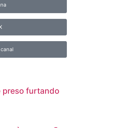
ina
X
 canal
 preso furtando