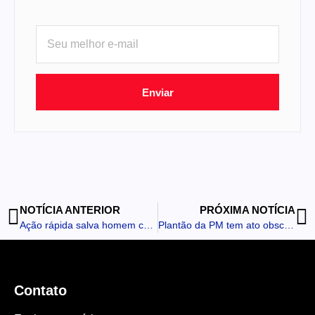
Enviar
NOTÍCIA ANTERIOR
PRÓXIMA NOTÍCIA
Ação rápida salva homem com suspeita de hipotermia em Ivaiporã
Plantão da PM tem ato obsceno e agressor contido com taser
Contato