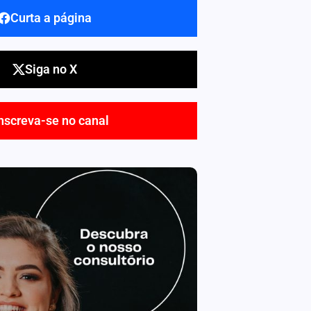
Curta a página
Siga no X
nscreva-se no canal