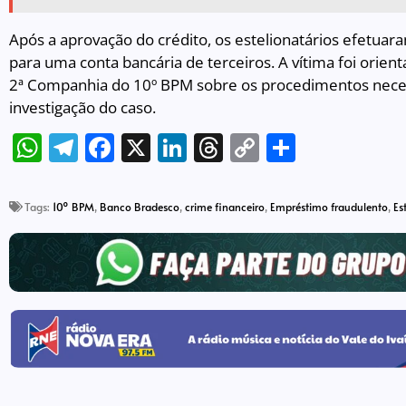
Após a aprovação do crédito, os estelionatários efetuar
para uma conta bancária de terceiros. A vítima foi orien
2ª Companhia do 10º BPM sobre os procedimentos necessár
investigação do caso.
WhatsApp
Telegram
Facebook
X
LinkedIn
Threads
Copy
Share
Link
Tags:
10º BPM
,
Banco Bradesco
,
crime financeiro
,
Empréstimo fraudulento
,
Es