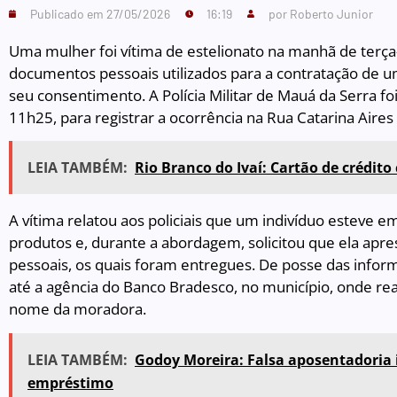
Publicado em
27/05/2026
16:19
por
Roberto Junior
Uma mulher foi vítima de estelionato na manhã de terça-f
documentos pessoais utilizados para a contratação de
seu consentimento. A Polícia Militar de Mauá da Serra foi
11h25, para registrar a ocorrência na Rua Catarina Aires 
LEIA TAMBÉM:
Rio Branco do Ivaí: Cartão de crédit
A vítima relatou aos policiais que um indivíduo esteve 
produtos e, durante a abordagem, solicitou que ela ap
pessoais, os quais foram entregues. De posse das inform
até a agência do Banco Bradesco, no município, onde re
nome da moradora.
LEIA TAMBÉM:
Godoy Moreira: Falsa aposentadoria
empréstimo