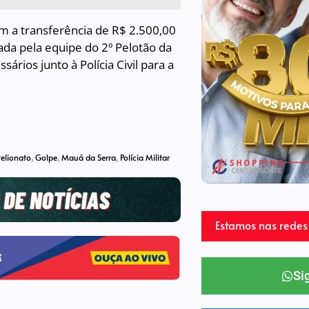
am a transferência de R$ 2.500,00
tada pela equipe do 2º Pelotão da
ios junto à Polícia Civil para a
telionato
,
Golpe
,
Mauá da Serra
,
Polícia Militar
Estamos nas redes 
Si