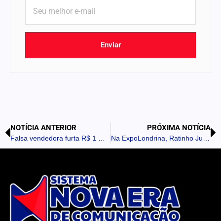
Enviar
NOTÍCIA ANTERIOR
PRÓXIMA NOTÍCIA
Falsa vendedora furta R$ 1 mil de moradora após promessa de “benção” em Marumbi
Na ExpoLondrina, Ratinho Junior reforça protagonismo do agro paranaense