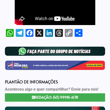
WhatsApp
Telegram
Facebook
X
LinkedIn
Threads
Copy
Share
Link
PLANTÃO DE INFORMAÇÕES
Aconteceu algo e quer compartilhar? Envie para nós!
REDAÇÃO: (43) 99981-6178