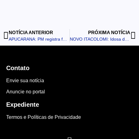
NOTÍCIA ANTERIOR
PRÓXIMA NOTÍCIA
APUCARANA: PM registra furto, cumpre mandado de prisão e recolhe veículo abandonado
NOVO ITACOLOMI: Idosa denuncia golpe após descobrir empréstimo em seu nome
Contato
Envie sua notícia
Anuncie no portal
Expediente
Termos e Políticas de Privacidade