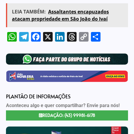
LEIA TAMBÉM:
Assaltantes encapuzados
atacam propriedade em São João do Ivaí
WhatsApp
Telegram
Facebook
X
LinkedIn
Threads
Copy
Share
Link
PLANTÃO DE INFORMAÇÕES
Aconteceu algo e quer compartilhar? Envie para nós!
REDAÇÃO: (43) 99981-6178