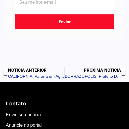
Enviar
NOTÍCIA ANTERIOR
PRÓXIMA NOTÍCIA
CALIFÓRNIA: Paraná em Ação já registra mais de 1.200 atendimentos na cidade
BORRAZÓPOLIS: Prefeito Didi anuncia programa “Compra Borrazópolis” e destaca investimentos na cidade
Contato
Envie sua notícia
Anuncie no portal