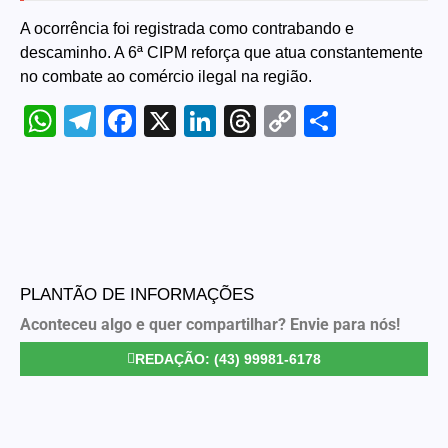
A ocorrência foi registrada como contrabando e
descaminho. A 6ª CIPM reforça que atua constantemente
no combate ao comércio ilegal na região.
WhatsApp
Telegram
Facebook
X
LinkedIn
Threads
Copy
Share
Link
PLANTÃO DE INFORMAÇÕES
Aconteceu algo e quer compartilhar? Envie para nós!
REDAÇÃO: (43) 99981-6178