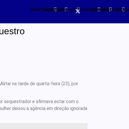
Whatsapp
Facebook
Instagram
Youtube
Linkedin
Telegram
Googl
uestro
itar na tarde de quarta-feira (23), por
por sequestrador e afirmava estar com o
mulher deixou a agência em direção ignorada