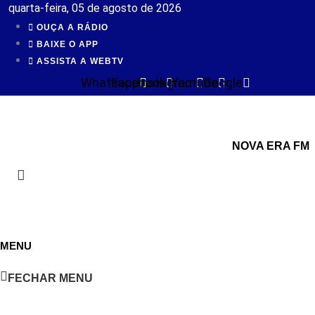
Ir
quarta-feira, 05 de agosto de 2026
para
OUÇA A RÁDIO
o
BAIXE O APP
conteúdo
ASSISTA A WEBTV
Whatsapp
Facebook
Instagram
Youtube
Google
NOVA ERA FM
MENU
FECHAR MENU