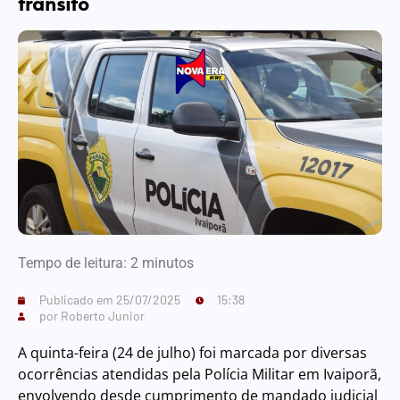
trânsito
Tempo de leitura:
2
minutos
Publicado em
25/07/2025
15:38
por
Roberto Junior
A quinta-feira (24 de julho) foi marcada por diversas
ocorrências atendidas pela Polícia Militar em Ivaiporã,
envolvendo desde cumprimento de mandado judicial