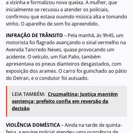
a vizinha e formalizou nova queixa. A mulher, que
inicialmente se recusou a atender os policiais,
confirmou que estava ouvindo música alta e tomando
vinho. O aparelho de som foi apreendido.
INFRAÇÃO DE TRÂNSITO
– Pela manhã, às 9h45, um
motorista foi flagrado avançando o sinal vermelho na
Avenida Tancredo Neves, quase provocando um
acidente. O veículo, um Fiat Palio, também
apresentava os pneus dianteiros desgastados, com
exposição dos arames. O carro foi guinchado ao pátio
do Detran, e o condutor foi autuado.
LEIA TAMBÉM:
Cruzmaltina: Justiça mantém
sentença; prefeito confia em reversão da
decisão
VIOLÊNCIA DOMÉSTICA
– Ainda na tarde de quinta-
feira, a equipe policial atendeu uma ocorrência de