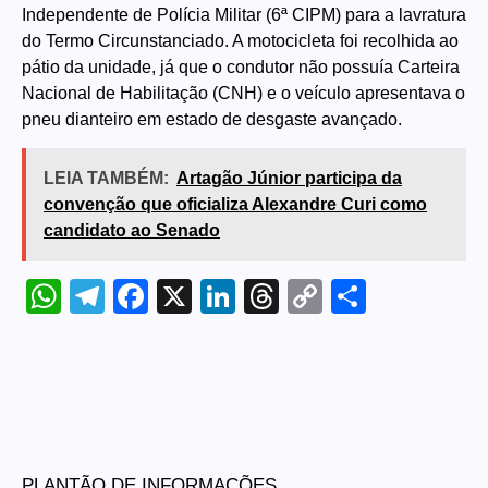
Independente de Polícia Militar (6ª CIPM) para a lavratura
do Termo Circunstanciado. A motocicleta foi recolhida ao
pátio da unidade, já que o condutor não possuía Carteira
Nacional de Habilitação (CNH) e o veículo apresentava o
pneu dianteiro em estado de desgaste avançado.
LEIA TAMBÉM:
Artagão Júnior participa da
convenção que oficializa Alexandre Curi como
candidato ao Senado
WhatsApp
Telegram
Facebook
X
LinkedIn
Threads
Copy
Share
Link
PLANTÃO DE INFORMAÇÕES