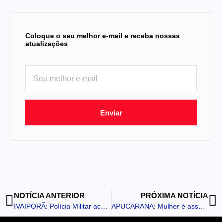
Coloque o seu melhor e-mail e receba nossas
atualizações
Enviar
NOTÍCIA ANTERIOR
PRÓXIMA NOTÍCIA
IVAIPORÃ: Polícia Militar acompanha retirada de pertences de casal colombiano
APUCARANA: Mulher é assaltada enquanto caminhava no Residencial Araucária