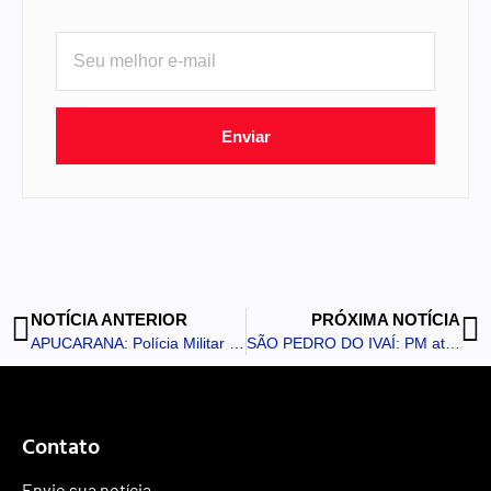
Enviar
NOTÍCIA ANTERIOR
PRÓXIMA NOTÍCIA
APUCARANA: Polícia Militar registra estelionato, violência doméstica, mandado de prisão e outras ocorrências
SÃO PEDRO DO IVAÍ: PM atende casos de violência doméstica e acidente de trânsito na mesma rua
Contato
Envie sua notícia