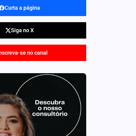
Curta a página
Siga no X
nscreva-se no canal