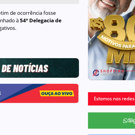
letim de ocorrência fosse
minhado à
54ª Delegacia de
ativos.
Estamos nas redes 
Si