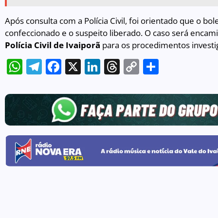
Após consulta com a Polícia Civil, foi orientado que o bo
confeccionado e o suspeito liberado. O caso será enca
Polícia Civil de Ivaiporã
para os procedimentos investig
WhatsApp
Telegram
Facebook
X
LinkedIn
Threads
Copy
Share
Link