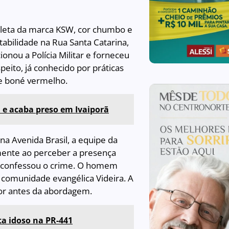
cicleta da marca KSW, cor chumbo e
tabilidade na Rua Santa Catarina,
cionou a Polícia Militar e forneceu
ito, já conhecido por práticas
a e boné vermelho.
e acaba preso em Ivaiporã
na Avenida Brasil, a equipe da
amente ao perceber a presença
 e confessou o crime. O homem
 comunidade evangélica Videira. A
stor antes da abordagem.
a idoso na PR-441