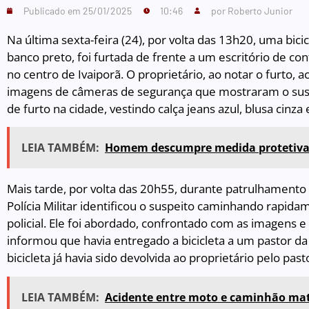
Publicado em
25/01/2025
10:46
por
Roberto Junior
Na última sexta-feira (24), por volta das 13h20, uma bi
banco preto, foi furtada de frente a um escritório de con
no centro de Ivaiporã. O proprietário, ao notar o furto, a
imagens de câmeras de segurança que mostraram o suspe
de furto na cidade, vestindo calça jeans azul, blusa cinz
LEIA TAMBÉM:
Homem descumpre medida protetiva 
Mais tarde, por volta das 20h55, durante patrulhamento 
Polícia Militar identificou o suspeito caminhando rapid
policial. Ele foi abordado, confrontado com as imagens
informou que havia entregado a bicicleta a um pastor da
bicicleta já havia sido devolvida ao proprietário pelo pa
LEIA TAMBÉM:
Acidente entre moto e caminhão mat