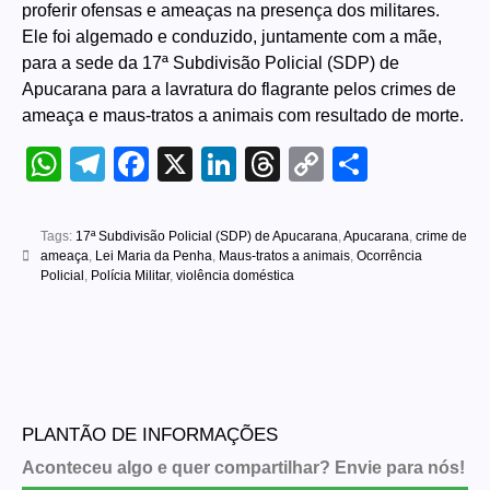
proferir ofensas e ameaças na presença dos militares.
Ele foi algemado e conduzido, juntamente com a mãe,
para a sede da 17ª Subdivisão Policial (SDP) de
Apucarana para a lavratura do flagrante pelos crimes de
ameaça e maus-tratos a animais com resultado de morte.
WhatsApp
Telegram
Facebook
X
LinkedIn
Threads
Copy
Share
Link
Tags:
17ª Subdivisão Policial (SDP) de Apucarana
,
Apucarana
,
crime de
ameaça
,
Lei Maria da Penha
,
Maus-tratos a animais
,
Ocorrência
Policial
,
Polícia Militar
,
violência doméstica
PLANTÃO DE INFORMAÇÕES
Aconteceu algo e quer compartilhar? Envie para nós!