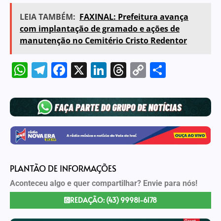
LEIA TAMBÉM:
FAXINAL: Prefeitura avança
com implantação de gramado e ações de
manutenção no Cemitério Cristo Redentor
WhatsApp
Telegram
Facebook
X
LinkedIn
Threads
Copy
Share
Link
PLANTÃO DE INFORMAÇÕES
Aconteceu algo e quer compartilhar? Envie para nós!
REDAÇÃO: (43) 99981-6178