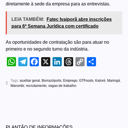
diretamente à sede da empresa para as entrevistas.
LEIA TAMBÉM:
Fatec Ivaiporã abre inscrições
para 6ª Semana Jurídica com certificado
As oportunidades de contratação são para atuar no
primeiro e no segundo turno da indústria.
WhatsApp
Telegram
Facebook
X
LinkedIn
Threads
Copy
Share
Link
Tags:
auxiliar geral
,
Borrazópolis
,
Emprego
,
GTFoods
,
Kaloré
,
Maringá
,
Marumbi
,
recrutamento
,
vagas de trabalho
PLANTÃO DE INFORMAÇÕES