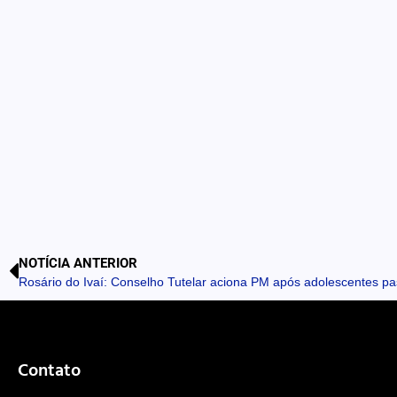
NOTÍCIA ANTERIOR
Rosário do Ivaí: Conselho Tutelar aciona PM após adolescentes pa
Contato