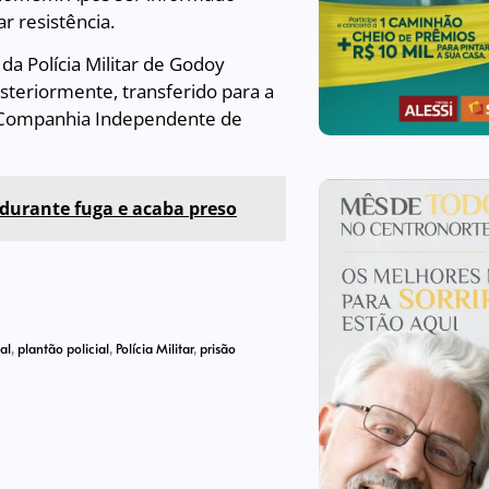
r resistência.
a Polícia Militar de Godoy
steriormente, transferido para a
6ª Companhia Independente de
a durante fuga e acaba preso
al
,
plantão policial
,
Polícia Militar
,
prisão