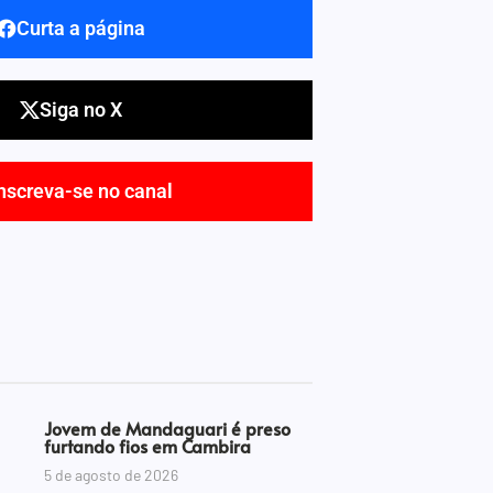
Curta a página
Siga no X
nscreva-se no canal
Jovem de Mandaguari é preso
furtando fios em Cambira
5 de agosto de 2026