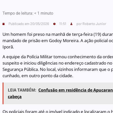
Tempo de leitura:
< 1
minuto
Publicado em
20/05/2026
11:51
por
Roberto Junior
Um homem foi preso na manhã de terça-feira (19) dur
mandado de prisão em Godoy Moreira. A ação policial oc
Iporã.
A equipe da Polícia Militar tomou conhecimento da ordem
suspeito e iniciou diligências no endereço cadastrado no
Segurança Pública. No local, vizinhos informaram que o 
cunhado, em outro ponto da cidade.
LEIA TAMBÉM:
Confusão em residência de Apucara
cabeça
Os policiais foram até o imóvel indicado e localizaram