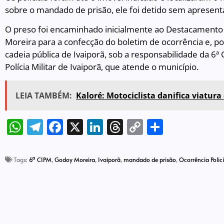
sobre o mandado de prisão, ele foi detido sem apresenta
O preso foi encaminhado inicialmente ao Destacamento d
Moreira para a confecção do boletim de ocorrência e, po
cadeia pública de Ivaiporã, sob a responsabilidade da 
Polícia Militar de Ivaiporã, que atende o município.
LEIA TAMBÉM:
Kaloré: Motociclista danifica viatur
WhatsApp
Telegram
Facebook
X
LinkedIn
Threads
Copy
Share
Link
Tags:
6ª CIPM
,
Godoy Moreira
,
Ivaiporã
,
mandado de prisão
,
Ocorrência Polici