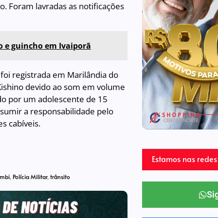
do. Foram lavradas as notificações
o e guincho em Ivaiporã
 foi registrada em Marilândia do
 Kishino devido ao som em volume
zido por um adolescente de 15
sumir a responsabilidade pelo
s cabíveis.
Estamos nas redes 
mbi
,
Polícia Militar
,
trânsito
Si