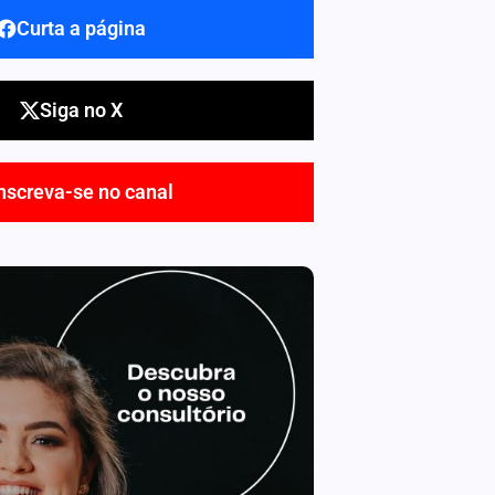
Curta a página
Siga no X
nscreva-se no canal