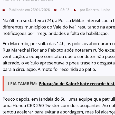
Publicado em
25/04/2026
08:43
por
Roberto Junior
Na última sexta-feira (24), a Polícia Militar intensificou a
diferentes municípios do Vale do Ivaí, resultando na apr
notificações por irregularidades e falta de habilitação.
Em Marumbi, por volta das 14h, os policiais abordaram
Rua Marechal Floriano Peixoto após notarem ruído exce
verificação, a equipe constatou que o condutor não po
alterado, o veículo apresentava o pneu traseiro desgas
para a circulação. A moto foi recolhida ao pátio.
LEIA TAMBÉM:
Educação de Kaloré bate recorde hist
Pouco depois, em Jandaia do Sul, uma equipe que patrulh
uma Honda CBX 250 Twister com dois ocupantes. Ao not
tentou acelerar para evitar a abordagem, mas foi alcan