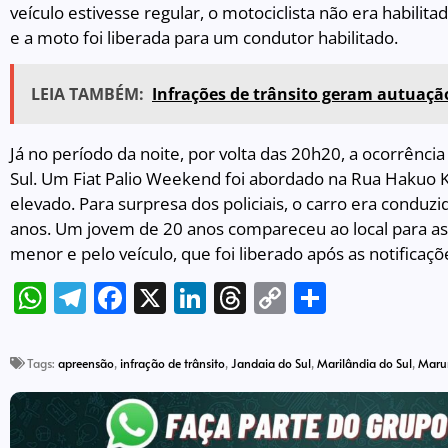
veículo estivesse regular, o motociclista não era habilita
e a moto foi liberada para um condutor habilitado.
LEIA TAMBÉM:
Infrações de trânsito geram autuaçã
Já no período da noite, por volta das 20h20, a ocorrência
Sul. Um Fiat Palio Weekend foi abordado na Rua Hakuo
elevado. Para surpresa dos policiais, o carro era condu
anos. Um jovem de 20 anos compareceu ao local para as
menor e pelo veículo, que foi liberado após as notificaçõe
WhatsApp
Telegram
Facebook
X
LinkedIn
Threads
Copy
Share
Link
Tags:
apreensão
,
infração de trânsito
,
Jandaia do Sul
,
Marilândia do Sul
,
Maru